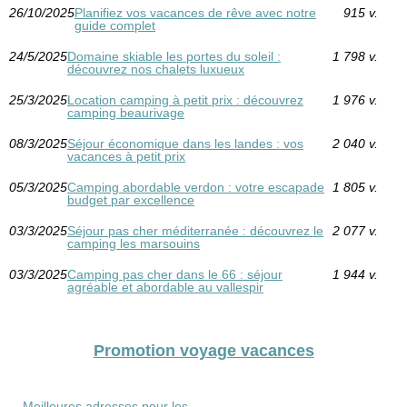
26/10/2025
Planifiez vos vacances de rêve avec notre
915 v.
guide complet
24/5/2025
Domaine skiable les portes du soleil :
1 798 v.
découvrez nos chalets luxueux
25/3/2025
Location camping à petit prix : découvrez
1 976 v.
camping beaurivage
08/3/2025
Séjour économique dans les landes : vos
2 040 v.
vacances à petit prix
05/3/2025
Camping abordable verdon : votre escapade
1 805 v.
budget par excellence
03/3/2025
Séjour pas cher méditerranée : découvrez le
2 077 v.
camping les marsouins
03/3/2025
Camping pas cher dans le 66 : séjour
1 944 v.
agréable et abordable au vallespir
Promotion voyage vacances
Meilleures adresses pour les...