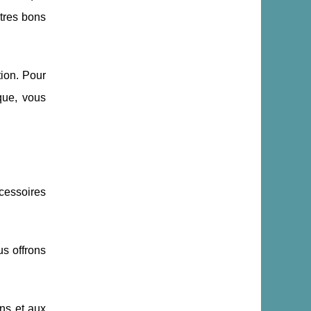
tres bons
tion. Pour
ique, vous
cessoires
us offrons
ons et aux