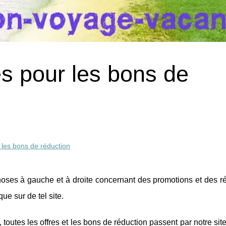
s pour les bons de
 les bons de réduction
choses à gauche et à droite concernant des promotions et des r
e sur de tel site.
toutes les offres et les bons de réduction passent par notre si